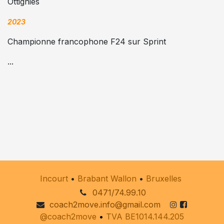
Ottignies
2023
Championne francophone F24 sur Sprint
...
Incourt
•
Brabant Wallon
•
Bruxelles
0471/74.99.10
coach2move.info@gmail.com
@coach2move
•
TVA BE1014.144.205